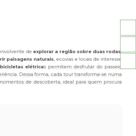
envolvente de
explorar a região sobre duas rodas
.
ir paisagens naturais
, ecovias e locais de interesse
bicicletas elétrica
s permitem desfrutar do passeio
periência. Dessa forma, cada tour transforma-se numa
omentos de descoberta, ideal para quem procura