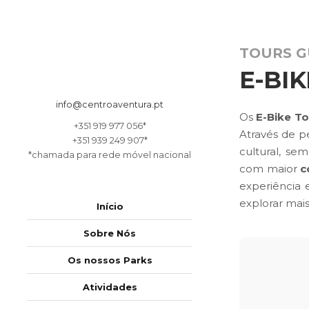
TOURS G
E-BI
info@centroaventura.pt
Os
E-Bike T
+351 919 977 056*
Através de p
+351 939 249 907*
cultural, se
*chamada para rede móvel nacional
com maior
c
experiência 
explorar mai
Início
Sobre Nós
Os nossos Parks
Atividades