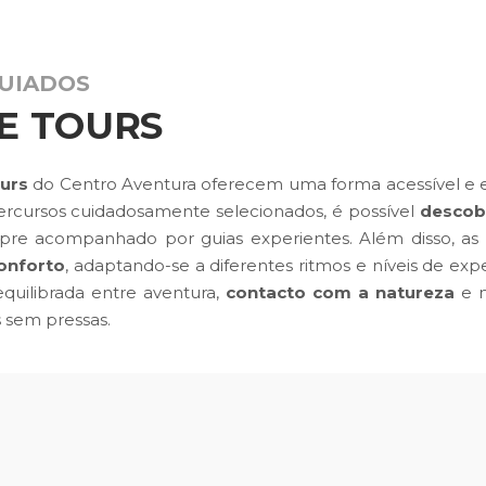
UIADOS
KE TOURS
ours
do Centro Aventura oferecem uma forma acessível e 
ercursos cuidadosamente selecionados, é possível
descobr
mpre acompanhado por guias experientes. Além disso, as
onforto
, adaptando-se a diferentes ritmos e níveis de ex
equilibrada entre aventura,
contacto com a natureza
e m
s sem pressas.