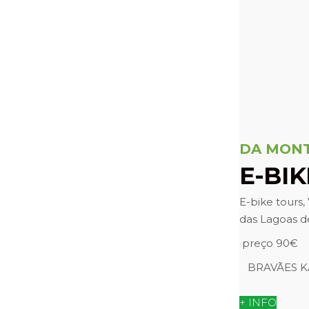
DA MONT
E-BI
E-bike tours,
das Lagoas de
preço 90€
BRAVÃES K
+ INFO